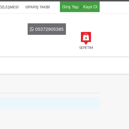
Giriş Yap
Kayıt Ol
SÖZLEŞMESI
SIPARIŞ TAKIBI
05372905385
0
SEPETIM