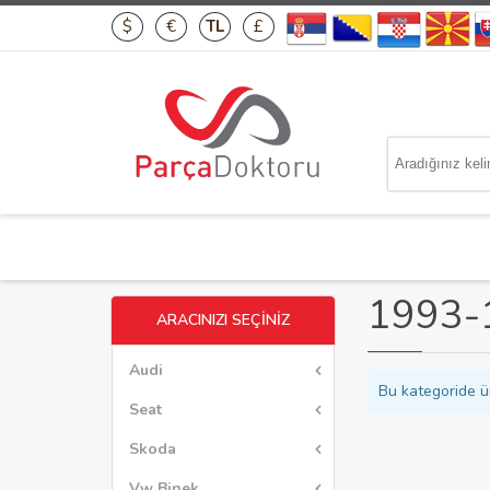
$
€
TL
£
1993-
ARACINIZI SEÇİNİZ
Audi
Bu kategoride ü
Seat
Skoda
Vw Binek