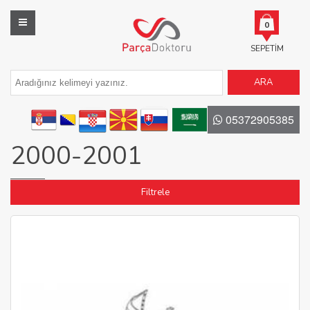
0
SEPETIM
ARA
05372905385
2000-2001
Filtrele