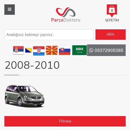
0
SEPETIM
ARA
05372905385
2008-2010
Filtrele