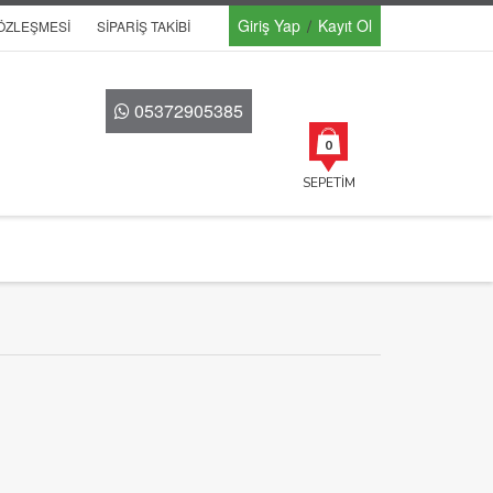
Giriş Yap
Kayıt Ol
SÖZLEŞMESI
SIPARIŞ TAKIBI
05372905385
0
SEPETIM