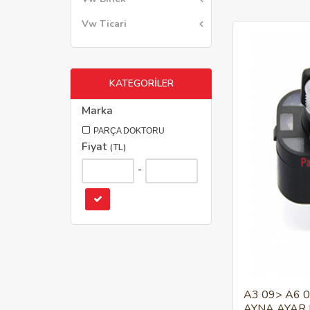
Vw Ticari
KATEGORİLER
Marka
PARÇA DOKTORU
Fiyat
(TL)
-
A3 09> A6 
AYNA AYAR