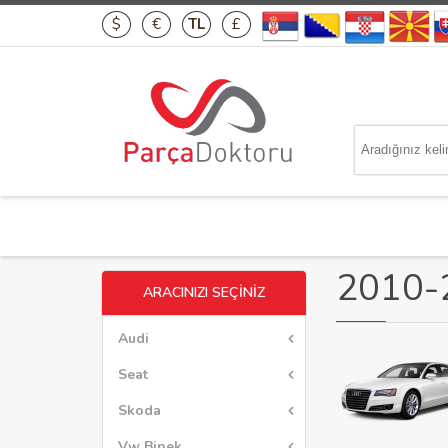
$
€
TL
£
2010-
ARACINIZI SEÇİNİZ
Audi
Seat
Skoda
Vw Binek