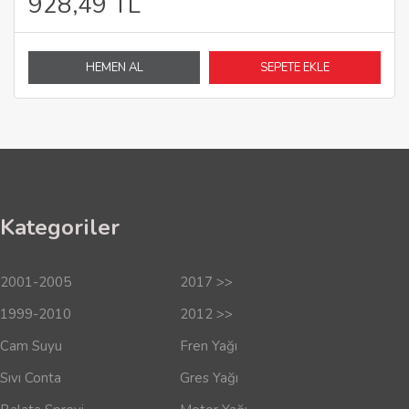
928,49 TL
HEMEN AL
SEPETE EKLE
Kategoriler
2001-2005
2017 >>
1999-2010
2012 >>
Cam Suyu
Fren Yağı
Sıvı Conta
Gres Yağı