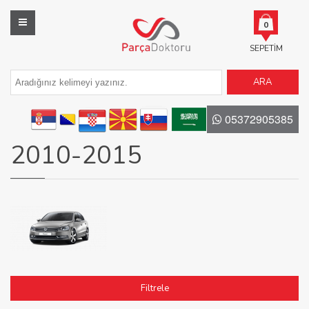
0
SEPETIM
ARA
05372905385
2010-2015
Filtrele