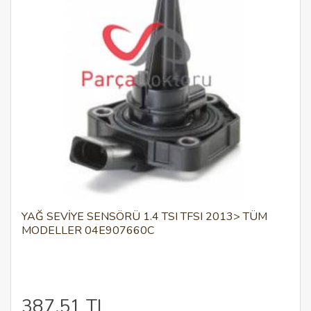
YAĞ SEVIYE SENSÖRÜ 1.4 TSI TFSI 2013> TÜM
MODELLER 04E907660C
387,51 TL