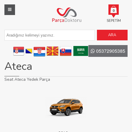
0
SEPETIM
ARA
05372905385
Ateca
Seat Ateca Yedek Parça