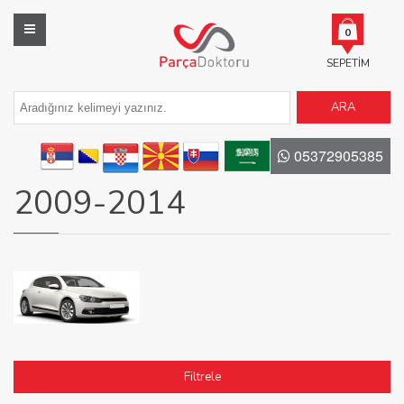
0
SEPETIM
ARA
05372905385
2009-2014
Filtrele