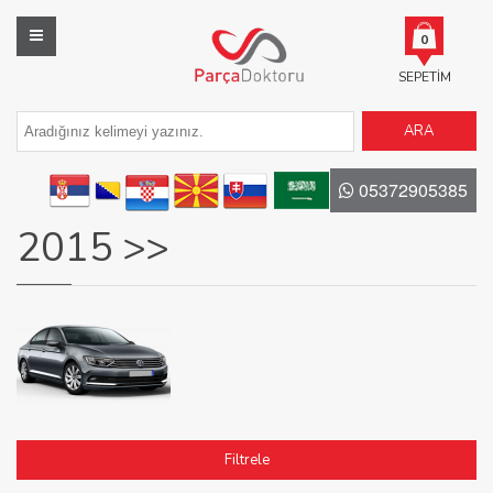
0
SEPETIM
ARA
05372905385
2015 >>
Filtrele