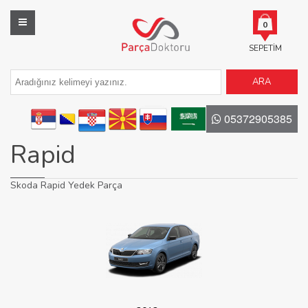
0
SEPETIM
ARA
05372905385
Rapid
Skoda Rapid Yedek Parça