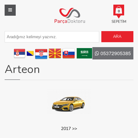
0
SEPETIM
ARA
05372905385
Arteon
2017 >>