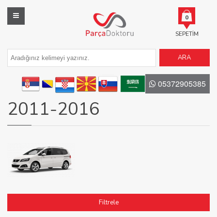
0
SEPETIM
ARA
05372905385
2011-2016
Filtrele