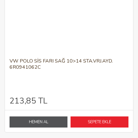
VW POLO SİS FARI SAĞ 10>14 STA.VRJ.AYD.
6R0941062C
213,85 TL
HEMEN AL
SEPETE EKLE