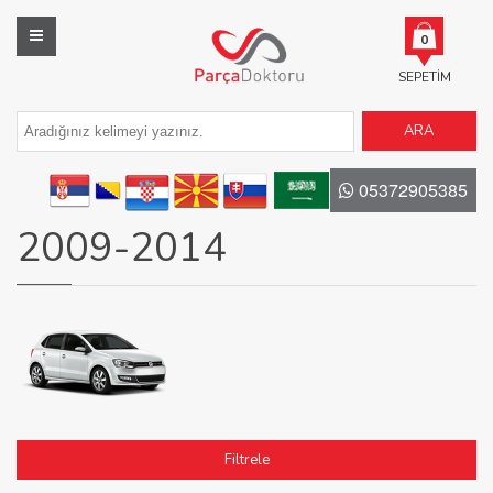
0
SEPETIM
ARA
05372905385
2009-2014
Filtrele